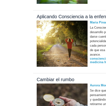
Aplicando Consciencia a la enfe
Maria Pina
La Conscien
desarrollo 
darse cuent
potencialid
cada person
de que esa 
avance.
conscienci
medicina h
Cambiar el rumbo
Aurora Mor
Se dice que
pensamiento
y quedándom
retirarme u