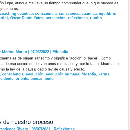
o lugar, aunque me lleve un tiempo comprender que lo que sucede es
l y como es.
coaching cuántico
,
consciencia
,
consciencia cuántica
,
equilibrio
,
tini
,
Óscar Durán Yates
,
percepción
,
reflexiones
,
rumbo
r Merino Martin | 07/03/2022
|
Filosofía
kharma es de origen sánscrito y significa “acción” o “hacer”. Como
a de esa acción se derivan unos resultados y, por lo tanto, kharma se
mo la ley de la causalidad o ley de causa y efecto.
,
consciencia
,
evolución
,
evolución humana
,
filosofía
,
karma
,
cidente
,
oriente
,
pensamiento
y de nuestro proceso
tesdeoca Rivero | 08/07/2021
|
Reflexiones