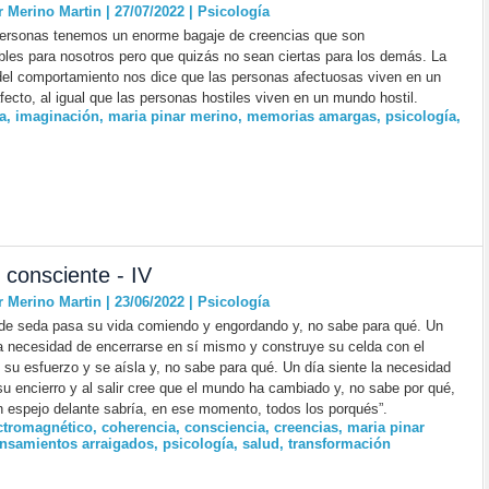
r Merino Martin | 27/07/2022
|
Psicología
personas tenemos un enorme bagaje de creencias que son
bles para nosotros pero que quizás no sean ciertas para los demás. La
del comportamiento nos dice que las personas afectuosas viven en un
ecto, al igual que las personas hostiles viven en un mundo hostil.
a
,
imaginación
,
maria pinar merino
,
memorias amargas
,
psicología
,
consciente - IV
r Merino Martin | 23/06/2022
|
Psicología
de seda pasa su vida comiendo y engordando y, no sabe para qué. Un
la necesidad de encerrarse en sí mismo y construye su celda con el
 su esfuerzo y se aísla y, no sabe para qué. Un día siente la necesidad
 su encierro y al salir cree que el mundo ha cambiado y, no sabe por qué,
un espejo delante sabría, en ese momento, todos los porqués”.
ctromagnético
,
coherencia
,
consciencia
,
creencias
,
maria pinar
nsamientos arraigados
,
psicología
,
salud
,
transformación