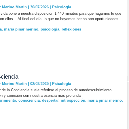
r Merino Martin | 30/07/2026
|
Psicología
 vida pone a nuestra disposición 1.440 minutos para que hagamos lo que
n ellos… Al final del día, lo que no hayamos hecho son oportunidades
a
,
maria pinar merino
,
psicología
,
reflexiones
ciencia
r Merino Martin | 02/03/2025
|
Psicología
r de la Conciencia suele referirse al proceso de autodescubrimiento,
ón y conexión con nuestra esencia más profunda
brimiento
,
consciencia
,
despertar
,
introspección
,
maria pinar merino
,