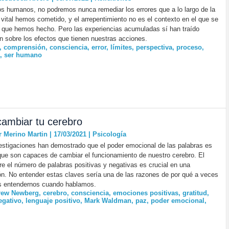
os humanos, no podremos nunca remediar los errores que a lo largo de la
 vital hemos cometido, y el arrepentimiento no es el contexto en el que se
o que hemos hecho. Pero las experiencias acumuladas sí han traído
 sobre los efectos que tienen nuestras acciones.
,
comprensión
,
consciencia
,
error
,
límites
,
perspectiva
,
proceso
,
,
ser humano
cambiar tu cerebro
r Merino Martin | 17/03/2021
|
Psicología
stigaciones han demostrado que el poder emocional de las palabras es
 que son capaces de cambiar el funcionamiento de nuestro cerebro. El
re el número de palabras positivas y negativas es crucial en una
n. No entender estas claves sería una de las razones de por qué a veces
s entendernos cuando hablamos.
rew Newberg
,
cerebro
,
consciencia
,
emociones positivas
,
gratitud
,
egativo
,
lenguaje positivo
,
Mark Waldman
,
paz
,
poder emocional
,