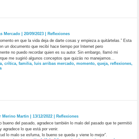
as Mercado | 20/09/2023
|
Reflexiones
omento en que la vida deja de darte cosas y empieza a quitártelas.” Esta
í en un documento que recibí hace tiempo por Internet pero
ente no puedo recordar quien es su autor. Sin embargo, llamó mi
rque me sugirió algunos conceptos que quizás no manejamos...
a
,
crítica
,
familia
,
luis arribas mercado
,
momento
,
queja
,
reflexiones
,
a
r Merino Martin | 13/12/2022
|
Reflexiones
o bueno del pasado, agradece también lo malo del pasado que te permitió
 agradece lo que está por venir.
itud lo malo se esfuma, lo bueno se queda y viene lo mejor”.