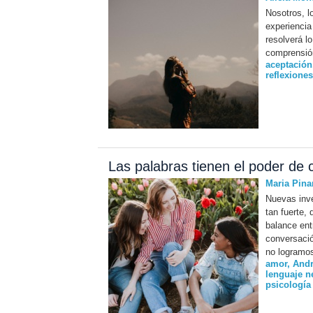
Nosotros, l
experiencia
resolverá l
comprensión
aceptación
reflexiones
Las palabras tienen el poder de 
Maria Pina
Nuevas inve
tan fuerte,
balance ent
conversació
no logramo
amor
,
And
lenguaje n
psicología