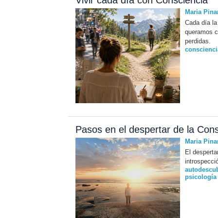
Vivir cada día con Consciencia
Maria Pina
Cada día la
queramos co
perdidas.
conscienci
Pasos en el despertar de la Cons
Maria Pina
El desperta
introspecci
autodescu
psicología