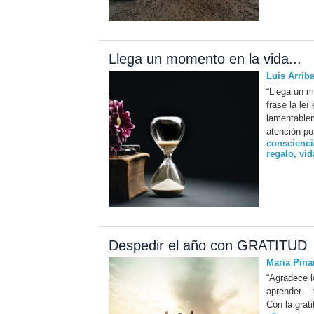
Llega un momento en la vida...
Luis Arrib
“Llega un m
frase la le
lamentablem
atención po
conscienci
regalo
,
vid
Despedir el año con GRATITUD
Maria Pina
“Agradece l
aprender… y
Con la grat