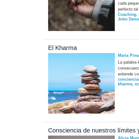
cada pequeñ
perfecto ta
Coaching
,
John Demar
El Kharma
Maria Pina
La palabra 
consecuenci
entiende co
conciencia
kharma
,
oc
Consciencia de nuestros límites 
Alicia Mon