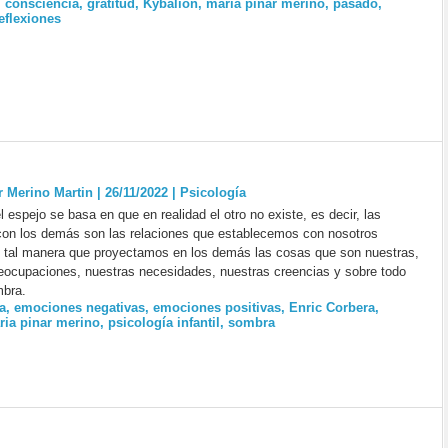
,
consciencia
,
gratitud
,
Kybalión
,
maria pinar merino
,
pasado
,
eflexiones
 Merino Martin | 26/11/2022
|
Psicología
l espejo se basa en que en realidad el otro no existe, es decir, las
con los demás son las relaciones que establecemos con nosotros
 tal manera que proyectamos en los demás las cosas que son nuestras,
eocupaciones, nuestras necesidades, nuestras creencias y sobre todo
mbra.
a
,
emociones negativas
,
emociones positivas
,
Enric Corbera
,
ria pinar merino
,
psicología infantil
,
sombra