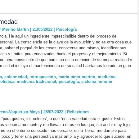
rmedad
r Merino Martin | 21/05/2022
|
Psicología
cia. He aquí un ingrediente imprescindible dentro del proceso de
personal. La consciencia es la clave de la evolución y no es otra cosa que
a, saber el porqué de las cosas, conocerse uno mismo, identificar sus
ades y límites para encauzarlas hacia el progreso y el mejoramiento. Si
a fuera consciente de que participa en la creación de su propia realidad y
realidad incluye el mantenimiento de su salud habríamos logrado un gran
a
,
enfermedad
,
introspección
,
maria pinar merino
,
medicina
,
olística
,
medicina tradicional
,
psicología
,
sistema inmune
eno-Vaquerizo Moya | 28/03/2022
|
Reflexiones
 “para gustos, los colores”, o que “en la variedad está el gusto” Estos
s vienen a mi mente y me llevan a otros en los que, sin andar muy lejos
e en el entorno conocido más cercano, en la Tierra, me dan pie para
n poco y tener una perspectiva más amplia y agradecer lo que sucede, en