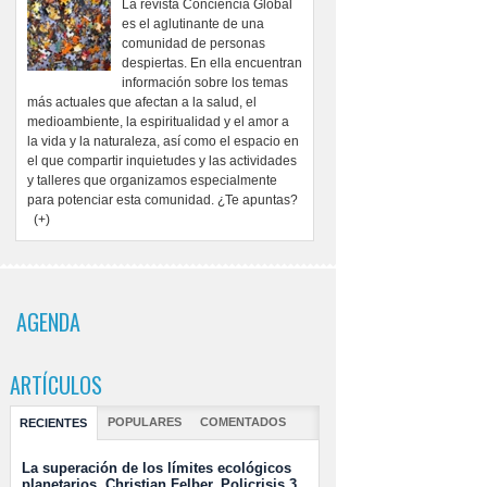
La revista Conciencia Global
ISBN:
978-84-09-70474-6
es el aglutinante de una
El tener criterio sobre lo que sucede a tu alrededor, te per
comunidad de personas
puedas hacer frente a todo aquello que pudiera afectarte en 
despiertas. En ella encuentran
La propia opinión se basa en el contraste entre lo que te lle
información sobre los temas
olvidar lo que te aportan tu intuición y tus corazonadas.
más actuales que afectan a la salud, el
Arribas Mercado
medioambiente, la espiritualidad y el amor a
la vida y la naturaleza, así como el espacio en
to en Técnicas de Comunicación y titulado en Kinesiología Holística.
el que compartir inquietudes y las actividades
sarrollado su actividad profesional durante años en el mundo de la publicidad. Dir
te 10 años. Actualmente dirige la revista Conciencia Global.
y talleres que organizamos especialmente
laborado en la revista Discovery DSalud y Más Allá de la ciencia.
para potenciar esta comunidad. ¿Te apuntas?
te conferencias y seminarios sobre terapias alternativas. Ha participado en distint
(+)
 conciencia y el cambio de paradigmas en el ámbito de la salud.
de los libros "Tras las huellas de la enfermedad", "Entre nosotros", "Vivir en la Mag
editorial.
0 €
AGENDA
ARTÍCULOS
POPULARES
COMENTADOS
RECIENTES
La superación de los límites ecológicos
planetarios. Christian Felber. Policrisis 3