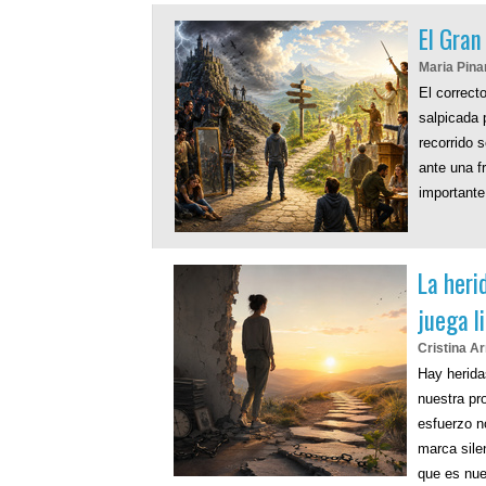
El Gran
Maria Pina
El correcto
salpicada 
recorrido 
ante una f
importante:
La herid
juega l
Cristina A
Hay herida
nuestra pr
esfuerzo n
marca sile
que es nue