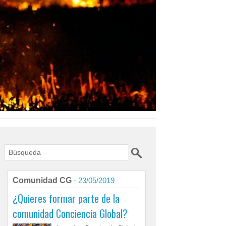
Digo lo que pienso
Comunidad CG
- 23/05/2019
Título:
Digo lo que pienso
¿Quieres formar parte de la
Autor:
Luis Arribas Mercado
Edita:
Ediciones Erenar S.L. Madrid, 2025
comunidad Conciencia Global?
Materia:
Narrativa
Número de páginas:
224 págs.
Encuadernación:
Tapa blanda