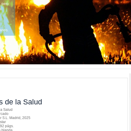
, pero
s
lanos.
s de la Salud
la Salud
rcado
 S.L. Madrid, 2025
star
92 págs.
 blanda