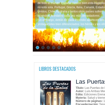
de todo el mundo. España conoce bien esta tragedia
no está sola. Portugal, Grecia, Italia, Canadá, Estado
Unidos, Chile, Australia y tantos otros países sufren
incendios forestales cada vez más devastadores.
Sin embargo, detrás de cada incendio aparecen dos
protagonistas bien diferenciados: los héroes y los vil
LIBROS DESTACADOS
cotidianas
Las Puerta
Título:
Las Puertas de 
Autor:
Luis Arribas Me
Edita:
Ediciones Erenar
Materia:
Salud y biene
Número de páginas:
1
Encuadernación:
Tapa