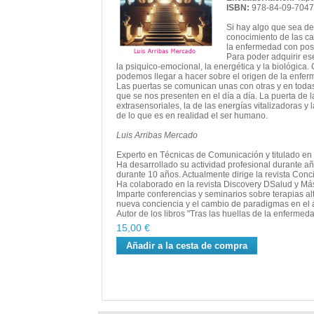
ISBN:
978-84-09-7047
e cuantos hayas podido leer
Si hay algo que sea de
conocimiento de las ca
e ocurre cuando los miramos
la enfermedad con posi
mos a sentirlos como testigos,
Para poder adquirir es
 nuestra vida, son parte de
la psiquico-emocional, la energética y la biológica
podemos llegar a hacer sobre el origen de la enfe
 parte de nosotros. Que no
Las puertas se comunican unas con otras y en todas
, a detenerse, a mirar lo
que se nos presenten en el día a día. La puerta de l
 sino en lo que repetimos
extrasensoriales, la de las energías vitalizadoras y
de lo que es en realidad el ser humano.
Luis Arribas Mercado
Experto en Técnicas de Comunicación y titulado en K
a revista Generación 4.4
Ha desarrollado su actividad profesional durante añ
durante 10 años. Actualmente dirige la revista Conc
Ha colaborado en la revista Discovery DSalud y Más 
os a nivel nacional sobre
Imparte conferencias y seminarios sobre terapias alt
nueva conciencia y el cambio de paradigmas en el á
Puertas de la Salud" y "Digo lo
Autor de los libros "Tras las huellas de la enfermeda
15,00 €