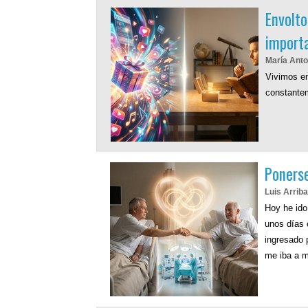
Envolto
import
María Anto
Vivimos en
constante
Ponerse
Luis Arrib
Hoy he ido
unos días 
ingresado 
me iba a m