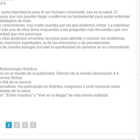
3-6
 suma importancia para el ser humano consciente, eso es la salud. El
usas que nos pueden llegar a enfermar es fundamental para poder enfrentar
bilidades de éxito.
e conocimiento, hay cuatro puertas por las que podemos entrar: La espiritual,
. Cada una de ellas tiene respuestas a las preguntas más frecuentes que nos
rmedad que nos preocupa.
Luis 
 ellas podemos encontrar recursos para afrontar y resolver los problemas
as creencias espirituales, la de las emociones y las percepciones
Exper
 la de nuestra biología nos dan la oportunidad de penetrar en el conocimiento
Ha de
duran
Ha co
Impar
nueva
inesiología Holística.
Autor 
os en el mundo de la publicidad. Director de la revista Generación 4.4
misma 
iencia Global.
15,0
Allá de la ciencia.
ernativas. Ha participado en distintos congresos a nivel nacional sobre
mbito de la salud.
d", "Entre nosotros" y "Vivir en la Magia" de esta misma editorial.
1
2
3
4