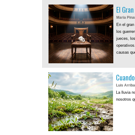
El Gran
Maria Pina
En el gran
los guerre
jueces, los
operativos
causas que
Cuando 
Luis Arrib
La lluvia 
nosotros 