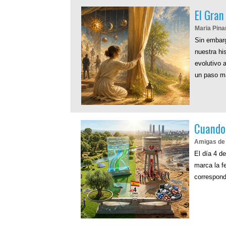
El Gran
Maria Pina
Sin embarg
nuestra hi
evolutivo 
un paso má
Cuando 
Amigas de 
El día 4 d
marca la f
correspond