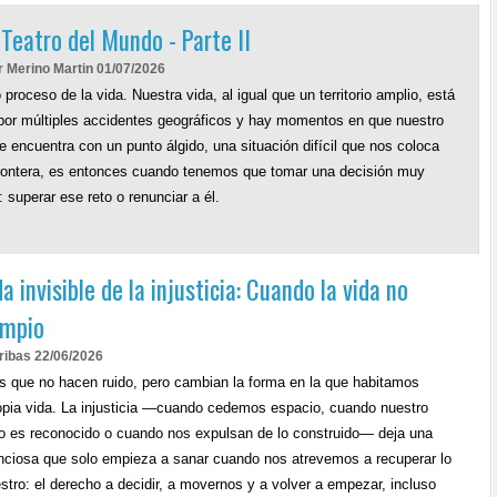
 Teatro del Mundo - Parte II
r Merino Martin 01/07/2026
 proceso de la vida. Nuestra vida, al igual que un territorio amplio, está
por múltiples accidentes geográficos y hay momentos en que nuestro
se encuentra con un punto álgido, una situación difícil que nos coloca
rontera, es entonces cuando tenemos que tomar una decisión muy
 superar ese reto o renunciar a él.
a invisible de la injusticia: Cuando la vida no
impio
rribas 22/06/2026
s que no hacen ruido, pero cambian la forma en la que habitamos
opia vida. La injusticia —cuando cedemos espacio, cuando nuestro
o es reconocido o cuando nos expulsan de lo construido— deja una
nciosa que solo empieza a sanar cuando nos atrevemos a recuperar lo
stro: el derecho a decidir, a movernos y a volver a empezar, incluso