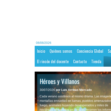
08/08/2026
Inicio
Quiénes somos
Conciencia Global
Sa
El rincón del docente
Contacto
Tienda
Héroes y Villanos
30/07/2026
por Luis Arribas Mercado
Cada verano asistimos al mismo drama. Las imágen
montañas envueltas en llamas, pueblos amenazados
fuego, animales huyendo desesperados y miles de
hectáreas convertidas en cenizas recorren los inform