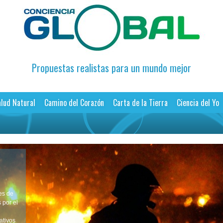
Propuestas realistas para un mundo mejor
lud Natural
Camino del Corazón
Carta de la Tierra
Ciencia del Yo
es de
 por el
ativos