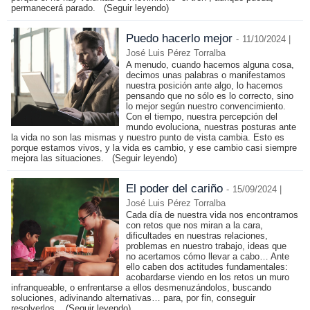
permanecerá parado.
(Seguir leyendo)
Puedo hacerlo mejor
-
11/10/2024 |
José Luis Pérez Torralba
A menudo, cuando hacemos alguna cosa,
decimos unas palabras o manifestamos
nuestra posición ante algo, lo hacemos
pensando que no sólo es lo correcto, sino
lo mejor según nuestro convencimiento.
Con el tiempo, nuestra percepción del
mundo evoluciona, nuestras posturas ante
la vida no son las mismas y nuestro punto de vista cambia. Esto es
porque estamos vivos, y la vida es cambio, y ese cambio casi siempre
mejora las situaciones.
(Seguir leyendo)
El poder del cariño
-
15/09/2024 |
José Luis Pérez Torralba
Cada día de nuestra vida nos encontramos
con retos que nos miran a la cara,
dificultades en nuestras relaciones,
problemas en nuestro trabajo, ideas que
no acertamos cómo llevar a cabo… Ante
ello caben dos actitudes fundamentales:
acobardarse viendo en los retos un muro
infranqueable, o enfrentarse a ellos desmenuzándolos, buscando
soluciones, adivinando alternativas… para, por fin, conseguir
resolverlos.
(Seguir leyendo)