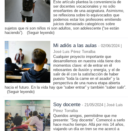
Este artículo plantea la conveniencia de
ser docentes vocacionales y no sólo
enseñantes de una asignatura. Asimismo,
se reflexiona sobre lo equivocados que
podemos estar los profesores emitiendo
juicios demasiado categóricos sobre
sujetos que ni son niños ni son adultos, son adolescente (“se están
haciendo”).
(Seguir leyendo)
Mi adiós a las aulas
-
02/06/2024 |
José Luis Pérez Torralba
Cualquier proyecto importante que
desarrollemos en nuestra vida tiene dos
momentos clave: el de entrar en él
rebosantes de ilusión y energía, y el de
salir de él con la satisfacción de haber
puesto “toda la carne en el asador” y la
perspectiva de una nueva etapa abierta
hacia el futuro. En la vida hay que “saber entrar” y también “saber salir”.
(Seguir leyendo)
Soy docente
-
21/05/2024 | José Luis
Pérez Torralba
Queridos amigos, permitidme que me
presente: “Soy docente”. Comencé a serlo
hace mucho tiempo. Allá por mis 14 años,
viajando un día en tren se me acercó a