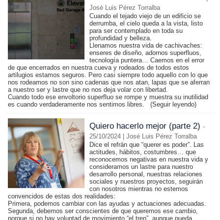
José Luis Pérez Torralba
Cuando el tejado viejo de un edificio se
derrumba, el cielo queda a la vista, listo
para ser contemplado en toda su
profundidad y belleza.
Llenamos nuestra vida de cachivaches:
enseres de diseño, adornos superfluos,
tecnología puntera… Caemos en el error
de que encerrados en nuestra cueva y rodeados de todos estos
artilugios estamos seguros. Pero casi siempre todo aquello con lo que
nos rodeamos no son sino cadenas que nos atan, lapas que se aferran
a nuestro ser y lastre que no nos deja volar con libertad.
Cuando todo ese envoltorio superfluo se rompe y muestra su inutilidad
es cuando verdaderamente nos sentimos libres.
(Seguir leyendo)
Quiero hacerlo mejor (parte 2)
-
25/10/2024 | José Luis Pérez Torralba
Dice el refrán que “querer es poder”. Las
actitudes, hábitos, costumbres… que
reconocemos negativas en nuestra vida y
consideramos un lastre para nuestro
desarrollo personal, nuestras relaciones
sociales y nuestros proyectos, seguirán
con nosotros mientras no estemos
convencidos de estas dos realidades:
Primera, podemos cambiar con las ayudas y actuaciones adecuadas.
Segunda, debemos ser conscientes de que queremos ese cambio,
porque si no hay voluntad de movimiento “el tren”, aunque pueda,