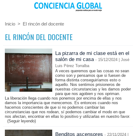
Inicio
>
El rincón del docente
EL RINCÓN DEL DOCENTE
La pizarra de mi clase está en el
salón de mi casa
-
15/12/2024 | José
Luis Pérez Torralba
A veces queremos que las cosas no sean
como son y pensamos que si fuesen de
forma distinta conseguiríamos esto o
aquello. Nos sentimos prisioneros de
nuestras circunstancias y les damos poder
para que nos agobien y nos opriman.
La liberación llega cuando nos ponemos por encima de ellas y nos
damos la importancia que merecemos. Es entonces cuando nos
hacemos conscientes de que si no podemos cambiar las
circunstancias que nos rodean, sí podemos cambiar el modo en que
nos afectan, encontrar en ellas lo positivo y utilizarlas en nuestro favor.
(Seguir leyendo)
Benditos ascensores
-
22/11/2024 |