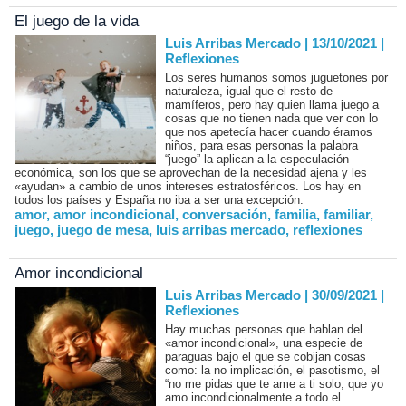
El juego de la vida
Luis Arribas Mercado | 13/10/2021
|
Reflexiones
Los seres humanos somos juguetones por
naturaleza, igual que el resto de
mamíferos, pero hay quien llama juego a
cosas que no tienen nada que ver con lo
que nos apetecía hacer cuando éramos
niños, para esas personas la palabra
“juego” la aplican a la especulación
económica, son los que se aprovechan de la necesidad ajena y les
«ayudan» a cambio de unos intereses estratosféricos. Los hay en
todos los países y España no iba a ser una excepción.
amor
,
amor incondicional
,
conversación
,
familia
,
familiar
,
juego
,
juego de mesa
,
luis arribas mercado
,
reflexiones
Amor incondicional
Luis Arribas Mercado | 30/09/2021
|
Reflexiones
Hay muchas personas que hablan del
«amor incondicional», una especie de
paraguas bajo el que se cobijan cosas
como: la no implicación, el pasotismo, el
“no me pidas que te ame a ti solo, que yo
amo incondicionalmente a todo el