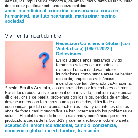
demás, los impulsos de concordia, de amabilidad y también la voluntad
de co-crear pacíficamente una nueva realidad.
amor incondicional
,
conexión
,
consonancia
,
corazón
,
humanidad
,
instituto heartmath
,
maria pinar merino
,
sociedad
Vivir en la incertidumbre
Redacción Conciencia Global (con
Violeta Isasi) | 09/01/2022
|
Reflexiones
En los últimos años habíamos vivido
tormentas solares de una potencia
extrema, huracanes devastadores,
inundaciones como nunca antes se habían
conocido, erupciones volcánicas,
incendios que han devorado La Amazonía,
Siberia, Brasil y Australia, costas arrasadas por los embates del mar…
Por si fuera poco, a nivel personal se han vivido, también, experiencias
difíciles, crisis de pareja, problemas con los hijos, pérdida de empleo,
desencuentros con familiares o amigos queridos, dificultades
económicas, perdida de bienes materiales, etc., y durante los últimos
años de forma casi monográfica se han incrementado los problemas de
salud… El colofón ha sido la crisis sanitaria y económica que se ha
producido a causa de la Covid-19 y que ha afectado a todo el planeta.
aceptación
,
amor incondicional
,
cambio
,
conciencia
,
conciencia global
,
incertidumbre
,
transición