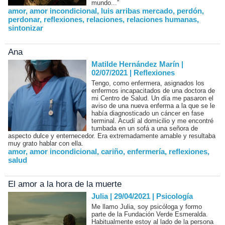
mundo...”
amor
,
amor incondicional
,
luis arribas mercado
,
perdón
,
perdonar
,
reflexiones
,
relaciones
,
relaciones humanas
,
sintonizar
Ana
Matilde Hernández Marín |
02/07/2021
|
Reflexiones
Tengo, como enfermera, asignados los
enfermos incapacitados de una doctora de
mi Centro de Salud. Un día me pasaron el
aviso de una nueva enferma a la que se le
había diagnosticado un cáncer en fase
terminal. Acudí al domicilio y me encontré
tumbada en un sofá a una señora de
aspecto dulce y enternecedor. Era extremadamente amable y resultaba
muy grato hablar con ella.
amor
,
amor incondicional
,
cariño
,
enfermería
,
reflexiones
,
salud
El amor a la hora de la muerte
Julia | 29/04/2021
|
Psicología
Me llamo Julia, soy psicóloga y formo
parte de la Fundación Verde Esmeralda.
Habitualmente estoy al lado de la persona