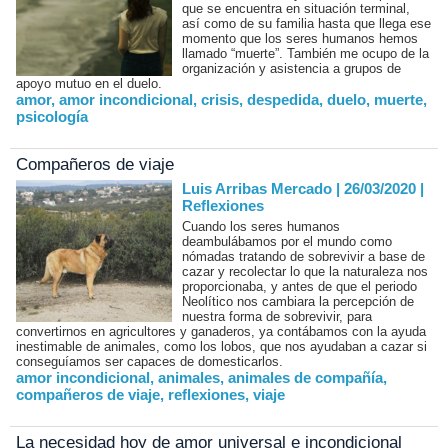
que se encuentra en situación terminal,
así como de su familia hasta que llega ese
momento que los seres humanos hemos
llamado “muerte”. También me ocupo de la
organización y asistencia a grupos de
apoyo mutuo en el duelo.
amor
,
amor incondicional
,
crisis
,
despedida
,
duelo
,
muerte
,
psicología
Compañeros de viaje
Luis Arribas Mercado | 26/03/2020
|
Reflexiones
Cuando los seres humanos
deambulábamos por el mundo como
nómadas tratando de sobrevivir a base de
cazar y recolectar lo que la naturaleza nos
proporcionaba, y antes de que el periodo
Neolítico nos cambiara la percepción de
nuestra forma de sobrevivir, para
convertirnos en agricultores y ganaderos, ya contábamos con la ayuda
inestimable de animales, como los lobos, que nos ayudaban a cazar si
conseguíamos ser capaces de domesticarlos.
amor incondicional
,
animales
,
animales de compañía
,
compañeros de viaje
,
reflexiones
,
viaje
La necesidad hoy de amor universal e incondicional