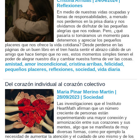
Cristina Arribas | 24/04/2024
|
Reflexiones
En medio de nuestras vidas ocupadas y
llenas de responsabilidades, a menudo
nos perdemos en la prisa diaria y nos
olvidamos de disfrutar de las pequeñas
alegrías que nos rodean. Pero, ¿qué
pasaría si tomáramos un momento para
detenernos y apreciar los pequeños
placeres que nos ofrece la vida cotidiana? Desde perderse en las
páginas de un buen libro en el tren hasta sentir el abrazo cálido de un
amigo que hace tiempo que no ves, estos momentos simples tienen el
poder de alegrar nuestro día y cambiar nuestra forma de ver las cosas.
amistad
,
amor incondicional
,
cristina arribas
,
felicidad
,
pequeños placeres
,
reflexiones
,
sociedad
,
vida diaria
Del corazón individual al corazón colectivo
Maria Pinar Merino Martin |
28/09/2023
|
Sociedad
Las investigaciones que el Instituto
HeartMath afirman que un número
creciente de personas están
experimentando una mayor conexión y
armonización entre sus corazones y sus
mentes, algo que se manifiesta de muy
diversas formas, como por ejemplo la
necesidad de aumentar la atención y el cuidado de uno mismo y de los