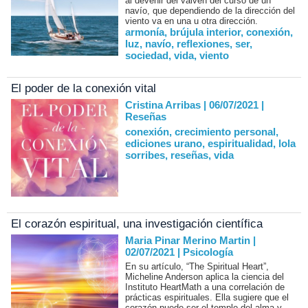
al devenir del vaivén del curso de un
navío, que dependiendo de la dirección del
viento va en una u otra dirección.
armonía
,
brújula interior
,
conexión
,
luz
,
navío
,
reflexiones
,
ser
,
sociedad
,
vida
,
viento
El poder de la conexión vital
Cristina Arribas | 06/07/2021
|
Reseñas
conexión
,
crecimiento personal
,
ediciones urano
,
espiritualidad
,
lola
sorribes
,
reseñas
,
vida
El corazón espiritual, una investigación científica
Maria Pinar Merino Martin |
02/07/2021
|
Psicología
En su artículo, “The Spiritual Heart”,
Micheline Anderson aplica la ciencia del
Instituto HeartMath a una correlación de
prácticas espirituales. Ella sugiere que el
corazón puede ser el templo del alma y