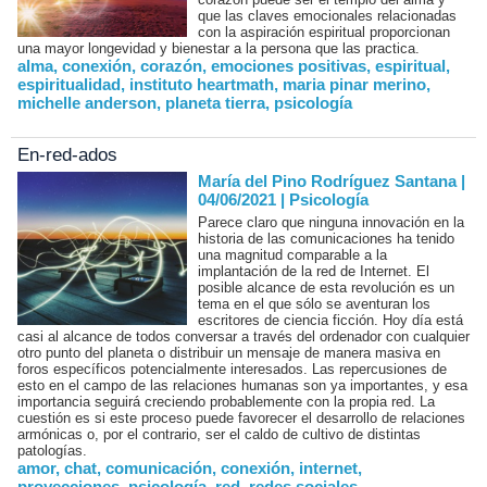
que las claves emocionales relacionadas
con la aspiración espiritual proporcionan
una mayor longevidad y bienestar a la persona que las practica.
alma
,
conexión
,
corazón
,
emociones positivas
,
espiritual
,
espiritualidad
,
instituto heartmath
,
maria pinar merino
,
michelle anderson
,
planeta tierra
,
psicología
En-red-ados
María del Pino Rodríguez Santana |
04/06/2021
|
Psicología
Parece claro que ninguna innovación en la
historia de las comunicaciones ha tenido
una magnitud comparable a la
implantación de la red de Internet. El
posible alcance de esta revolución es un
tema en el que sólo se aventuran los
escritores de ciencia ficción. Hoy día está
casi al alcance de todos conversar a través del ordenador con cualquier
otro punto del planeta o distribuir un mensaje de manera masiva en
foros específicos potencialmente interesados. Las repercusiones de
esto en el campo de las relaciones humanas son ya importantes, y esa
importancia seguirá creciendo probablemente con la propia red. La
cuestión es si este proceso puede favorecer el desarrollo de relaciones
armónicas o, por el contrario, ser el caldo de cultivo de distintas
patologías.
amor
,
chat
,
comunicación
,
conexión
,
internet
,
proyecciones
,
psicología
,
red
,
redes sociales