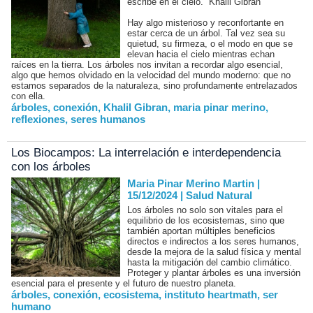
escribe en el cielo.” Khalil Gibran
Hay algo misterioso y reconfortante en
estar cerca de un árbol. Tal vez sea su
quietud, su firmeza, o el modo en que se
elevan hacia el cielo mientras echan
raíces en la tierra. Los árboles nos invitan a recordar algo esencial,
algo que hemos olvidado en la velocidad del mundo moderno: que no
estamos separados de la naturaleza, sino profundamente entrelazados
con ella.
árboles
,
conexión
,
Khalil Gibran
,
maria pinar merino
,
reflexiones
,
seres humanos
Los Biocampos: La interrelación e interdependencia
con los árboles
Maria Pinar Merino Martin |
15/12/2024
|
Salud Natural
Los árboles no solo son vitales para el
equilibrio de los ecosistemas, sino que
también aportan múltiples beneficios
directos e indirectos a los seres humanos,
desde la mejora de la salud física y mental
hasta la mitigación del cambio climático.
Proteger y plantar árboles es una inversión
esencial para el presente y el futuro de nuestro planeta.
árboles
,
conexión
,
ecosistema
,
instituto heartmath
,
ser
humano