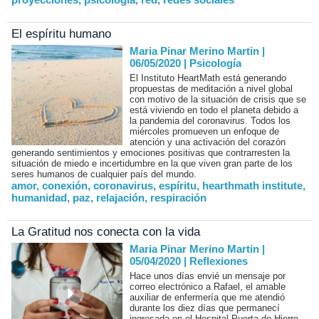
El espíritu humano
Maria Pinar Merino Martin |
06/05/2020
|
Psicología
El Instituto HeartMath está generando
propuestas de meditación a nivel global
con motivo de la situación de crisis que se
está viviendo en todo el planeta debido a
la pandemia del coronavirus. Todos los
miércoles promueven un enfoque de
atención y una activación del corazón
generando sentimientos y emociones positivas que contrarresten la
situación de miedo e incertidumbre en la que viven gran parte de los
seres humanos de cualquier país del mundo.
amor
,
conexión
,
coronavirus
,
espíritu
,
hearthmath institute
,
humanidad
,
paz
,
relajación
,
respiración
La Gratitud nos conecta con la vida
Maria Pinar Merino Martin |
05/04/2020
|
Reflexiones
Hace unos días envié un mensaje por
correo electrónico a Rafael, el amable
auxiliar de enfermería que me atendió
durante los diez días que permanecí
ingresada en el Hospital Puerta de Hierro