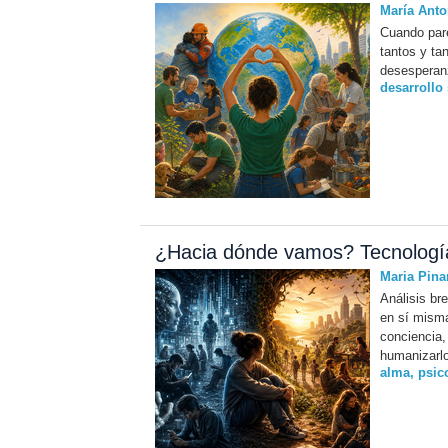
María Anto
Cuando pare
tantos y tan
desesperan
desarrollo
¿Hacia dónde vamos? Tecnología
Maria Pina
Análisis br
en sí misma
conciencia,
humanizarlo
alma
,
psic