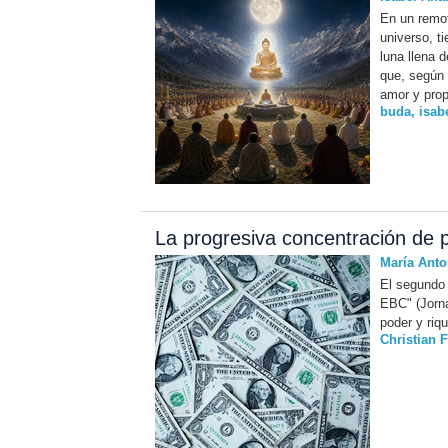
En un remot
universo, t
luna llena 
que, según 
amor y propó
buda
,
isabe
La progresiva concentración de 
María Anto
El segundo 
EBC" (Jorna
poder y riq
Christian F