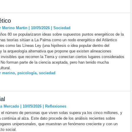
tico
r Merino Martin | 10/05/2026
|
Sociedad
ños 80 se popularizaron ideas sobre supuestos puntos energéticos de la
unas teorías sitúan a La Palma como un nodo energético del Atlántico
des como las Líneas Ley ​(una hipótesis o idea popular dentro del
y la arqueología alternativa que propone que existen alineaciones
 invisibles que recorren la Tierra y conectan ciertos lugares considerados
 No forman parte de la ciencia aceptada, pero han tenido mucha
ltural.
r merino
,
psicología
,
sociedad
al
as Mercado | 10/05/2026
|
Reflexiones
el número de personas que viven solas supera ya los cinco millones, y
a continúa al alza. Este dato procede de los análisis recientes sobre
ogares unipersonales, que muestran un fenómeno creciente y con un
to social.