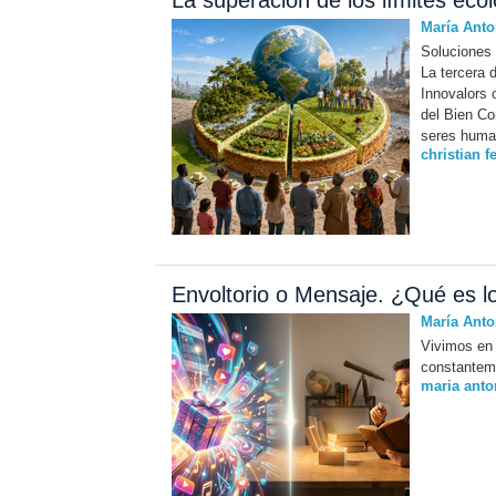
La superación de los límites ecoló
María Anto
Soluciones p
La tercera 
Innovalors 
del Bien Co
seres huma
christian f
Envoltorio o Mensaje. ¿Qué es l
María Anto
Vivimos en 
constantem
maria anto