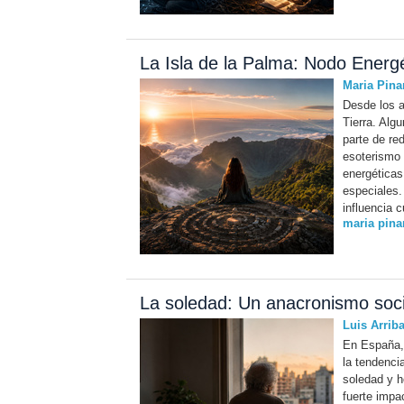
La Isla de la Palma: Nodo Energé
Maria Pina
Desde los a
Tierra. Alg
parte de re
esoterismo 
energéticas
especiales.
influencia cu
maria pina
La soledad: Un anacronismo soci
Luis Arrib
En España, 
la tendenci
soledad y h
fuerte impac