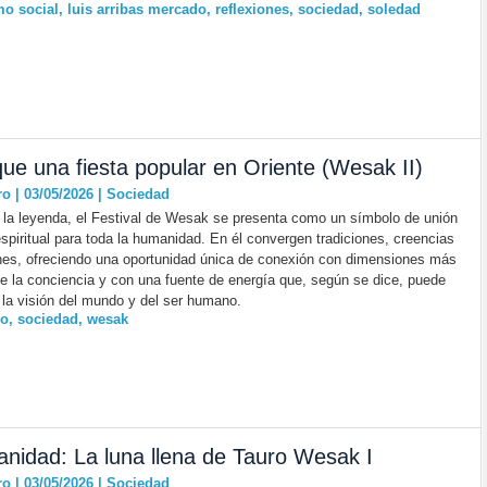
o social
,
luis arribas mercado
,
reflexiones
,
sociedad
,
soledad
ue una fiesta popular en Oriente (Wesak II)
ro | 03/05/2026
|
Sociedad
 la leyenda, el Festival de Wesak se presenta como un símbolo de unión
espiritual para toda la humanidad. En él convergen tradiciones, creencias
nes, ofreciendo una oportunidad única de conexión con dimensiones más
e la conciencia y con una fuente de energía que, según se dice, puede
 la visión del mundo y del ser humano.
ro
,
sociedad
,
wesak
nidad: La luna llena de Tauro Wesak I
ro | 03/05/2026
|
Sociedad