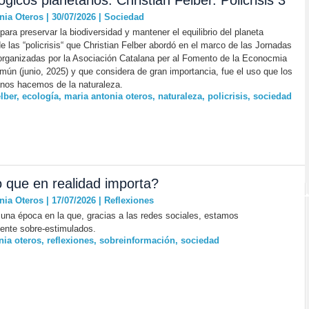
gicos planetarios. Christian Felber. Policrisis 3
nia Oteros | 30/07/2026
|
Sociedad
ara preservar la biodiversidad y mantener el equilibrio del planeta
de las “policrisis“ que Christian Felber abordó en el marco de las Jornadas
organizadas por la Asociación Catalana per al Fomento de la Econocmia
mún (junio, 2025) y que considera de gran importancia, fue el uso que los
nos hacemos de la naturaleza.
elber
,
ecología
,
maria antonia oteros
,
naturaleza
,
policrisis
,
sociedad
o que en realidad importa?
nia Oteros | 17/07/2026
|
Reflexiones
una época en la que, gracias a las redes sociales, estamos
ente sobre-estimulados.
nia oteros
,
reflexiones
,
sobreinformación
,
sociedad