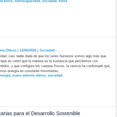
a tierra
,
sobrecapacidad
,
sociedad
,
tierra
nia Oteros | 12/06/2026
|
Sociedad
lidad, casi nadie duda de que los seres humanos somos algo más que
nque es cierto que la materia es la sustancia que percibimos con
ntidos, y que configura los cuerpos físicos, la ciencia ha confirmado que,
mos energía en constante movimiento.
nergía
,
maria antonia oteros
,
sociedad
arias para el Desarrollo Sostenible