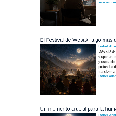
anacronism
El Festival de Wesak, algo más q
Isabel Alfa
Más allá de
y apertura 
y aspiracio
profundas d
transformar
isabel alfa
Un momento crucial para la huma
Isabel Alfa