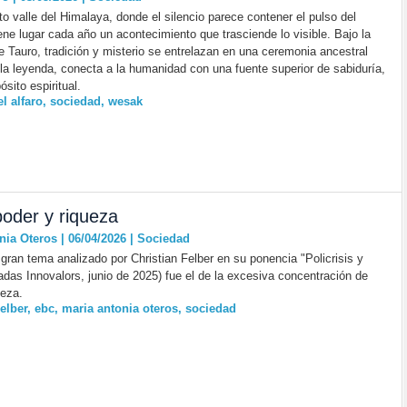
o valle del Himalaya, donde el silencio parece contener el pulso del
iene lugar cada año un acontecimiento que trasciende lo visible. Bajo la
de Tauro, tradición y misterio se entrelazan en una ceremonia ancestral
la leyenda, conecta a la humanidad con una fuente superior de sabiduría,
sito espiritual.
l alfaro
,
sociedad
,
wesak
poder y riqueza
nia Oteros | 06/04/2026
|
Sociedad
gran tema analizado por Christian Felber en su ponencia "Policrisis y
das Innovalors, junio de 2025) fue el de la excesiva concentración de
ueza.
elber
,
ebc
,
maria antonia oteros
,
sociedad