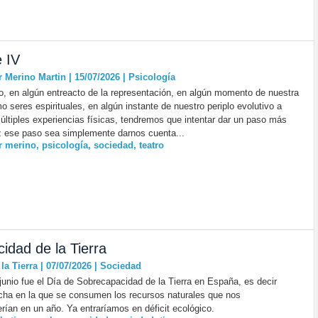
 IV
r Merino Martin | 15/07/2026
|
Psicología
, en algún entreacto de la representación, en algún momento de nuestra
o seres espirituales, en algún instante de nuestro periplo evolutivo a
últiples experiencias físicas, tendremos que intentar dar un paso más
ez ese paso sea simplemente darnos cuenta...
r merino
,
psicología
,
sociedad
,
teatro
idad de la Tierra
a Tierra | 07/07/2026
|
Sociedad
 junio fue el Día de Sobrecapacidad de la Tierra en España, es decir
cha en la que se consumen los recursos naturales que nos
rían en un año. Ya entraríamos en déficit ecológico.