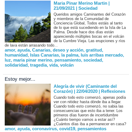
Maria Pinar Merino Martin |
21/09/2021
|
Sociedad
Queridos amigos Caminantes del Corazón
y miembros de la Comunidad de
Conciencia Global, Todos estáis al tanto
de lo que está sucediendo en la Isla de La
Palma. Desde hace dos días están
apareciendo múltiples bocas en el volcán
de la Cumbre Vieja. Las erupciones y ríos
de lava están arrasando todo...
amor
,
ayuda
,
Canarias
,
deseo y acción
,
gratitud
,
humanidad
,
Islas Canarias
,
la palma
,
luis arribas mercado
,
luz
,
maria pinar merino
,
pensamiento
,
sociedad
,
solidaridad
,
tragedia
,
vida
,
volcán
Estoy mejor...
Alegría de vivir (Caminante del
Corazón) | 22/04/2020
|
Reflexiones
Cuando todo esto comenzó, apenas podía
ver con nitidez hasta dónde iba a llegar.
Cuando todo esto comenzó, no sabia las
consecuencias que esto iba a tener. Los
primeros días fueron de incertidumbre
¿Cuánto tiempo vamos a estar así?
¿Cuántos días iba a permanecer en casa?
amor
,
ayuda
,
coronavirus
,
covid19
,
pensamientos