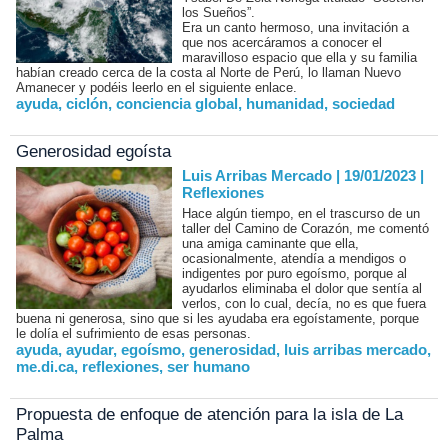
los Sueños”.
Era un canto hermoso, una invitación a
que nos acercáramos a conocer el
maravilloso espacio que ella y su familia
habían creado cerca de la costa al Norte de Perú, lo llaman Nuevo
Amanecer y podéis leerlo en el siguiente enlace.
ayuda
,
ciclón
,
conciencia global
,
humanidad
,
sociedad
Generosidad egoísta
Luis Arribas Mercado | 19/01/2023
|
Reflexiones
Hace algún tiempo, en el trascurso de un
taller del Camino de Corazón, me comentó
una amiga caminante que ella,
ocasionalmente, atendía a mendigos o
indigentes por puro egoísmo, porque al
ayudarlos eliminaba el dolor que sentía al
verlos, con lo cual, decía, no es que fuera
buena ni generosa, sino que si les ayudaba era egoístamente, porque
le dolía el sufrimiento de esas personas.
ayuda
,
ayudar
,
egoísmo
,
generosidad
,
luis arribas mercado
,
me.di.ca
,
reflexiones
,
ser humano
Propuesta de enfoque de atención para la isla de La
Palma