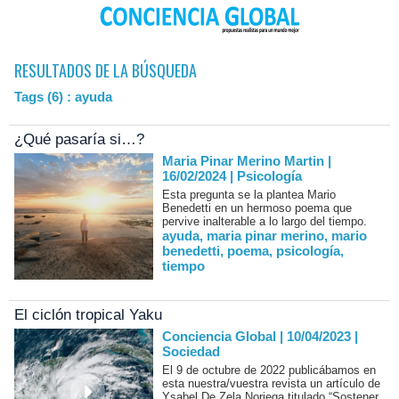
RESULTADOS DE LA BÚSQUEDA
Tags (6) : ayuda
¿Qué pasaría si…?
Maria Pinar Merino Martin |
16/02/2024
|
Psicología
Esta pregunta se la plantea Mario
Benedetti en un hermoso poema que
pervive inalterable a lo largo del tiempo.
ayuda
,
maria pinar merino
,
mario
benedetti
,
poema
,
psicología
,
tiempo
El ciclón tropical Yaku
Conciencia Global | 10/04/2023
|
Sociedad
El 9 de octubre de 2022 publicábamos en
esta nuestra/vuestra revista un artículo de
Ysabel De Zela Noriega titulado “Sostener