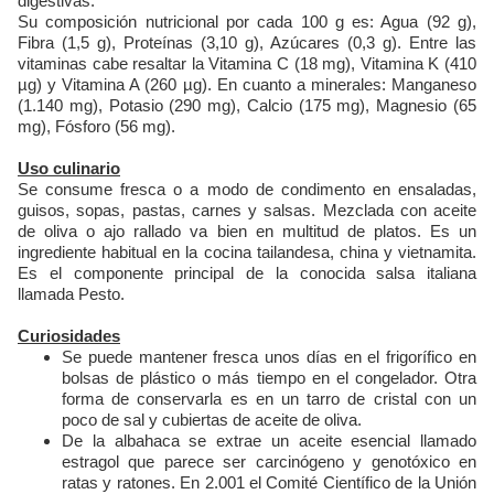
digestivas.
Su composición nutricional por cada 100 g es: Agua (92 g),
Fibra (1,5 g), Proteínas (3,10 g), Azúcares (0,3 g). Entre las
vitaminas cabe resaltar la Vitamina C (18 mg), Vitamina K (410
µg) y Vitamina A (260 µg). En cuanto a minerales: Manganeso
(1.140 mg), Potasio (290 mg), Calcio (175 mg), Magnesio (65
mg), Fósforo (56 mg).
Uso culinario
Se consume fresca o a modo de condimento en ensaladas,
guisos, sopas, pastas, carnes y salsas. Mezclada con aceite
de oliva o ajo rallado va bien en multitud de platos. Es un
ingrediente habitual en la cocina tailandesa, china y vietnamita.
Es el componente principal de la conocida salsa italiana
llamada Pesto.
Curiosidades
Se puede mantener fresca unos días en el frigorífico en
bolsas de plástico o más tiempo en el congelador. Otra
forma de conservarla es en un tarro de cristal con un
poco de sal y cubiertas de aceite de oliva.
De la albahaca se extrae un aceite esencial llamado
estragol que parece ser carcinógeno y genotóxico en
ratas y ratones. En 2.001 el Comité Científico de la Unión