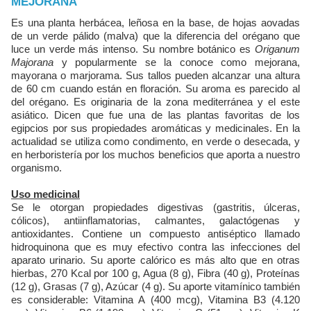
MEJORANA
Es una planta herbácea, leñosa en la base, de hojas aovadas
de un verde pálido (malva) que la diferencia del orégano que
luce un verde más intenso. Su nombre botánico es
Origanum
Majorana
y popularmente se la conoce como mejorana,
mayorana o marjorama. Sus tallos pueden alcanzar una altura
de 60 cm cuando están en floración. Su aroma es parecido al
del orégano. Es originaria de la zona mediterránea y el este
asiático. Dicen que fue una de las plantas favoritas de los
egipcios por sus propiedades aromáticas y medicinales. En la
actualidad se utiliza como condimento, en verde o desecada, y
en herboristería por los muchos beneficios que aporta a nuestro
organismo.
Uso medicinal
Se le otorgan propiedades digestivas (gastritis, úlceras,
cólicos), antiinflamatorias, calmantes, galactógenas y
antioxidantes. Contiene un compuesto antiséptico llamado
hidroquinona que es muy efectivo contra las infecciones del
aparato urinario. Su aporte calórico es más alto que en otras
hierbas, 270 Kcal por 100 g, Agua (8 g), Fibra (40 g), Proteínas
(12 g), Grasas (7 g), Azúcar (4 g). Su aporte vitamínico también
es considerable: Vitamina A (400 mcg), Vitamina B3 (4.120