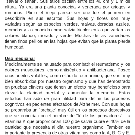
"salvar o sanar". Sus tallos oscilan entre los 40 cm y 1 m de
altura. Ya era una planta conocida y venerada por griegos y
romanos. Plinio el Viejo parece ser que fue el primero en
describirla en sus escritos. Sus hojas y flores son muy
variadas según las especies: verdes, malvas, doradas, azules,
moradas y la conocida como salvia tricolor en la que varían los
colores blanco, morado y verde. Muchas de las variedades
tienen finos pelillos en las hojas que evitan que la planta pierda
humedad.
Uso medicinal
Medicinalmente se ha usado para combatir el reumatismo y los
dolores musculares, como antiséptico y antibacteriana. Posee
unos aceites volátiles, como el ácido rosmarínico, que son muy
bien absorbidos por nuestro organismo y que han demostrado
en pruebas clínicas que tienen un efecto muy beneficioso para
elevar la claridad mental y aumentar la memoria. Estos
estudios han sido de gran utilidad para definir los procesos
cognitivos en pacientes afectados de Alzheimer. Con sus hojas
se preparaba un "brebaje" muy útil en los procesos depresivos
que se conocía con el nombre de "té de los pensadores". La
vitamina K que proporcionan 100 g de salvia cubre el 40% de la
cantidad que necesita al día nuestro organismo. También es
importante la presencia de otras vitaminas como la A, B, C y E.