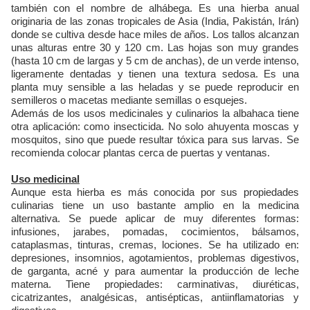
también con el nombre de alhábega. Es una hierba anual
originaria de las zonas tropicales de Asia (India, Pakistán, Irán)
donde se cultiva desde hace miles de años. Los tallos alcanzan
unas alturas entre 30 y 120 cm. Las hojas son muy grandes
(hasta 10 cm de largas y 5 cm de anchas), de un verde intenso,
ligeramente dentadas y tienen una textura sedosa. Es una
planta muy sensible a las heladas y se puede reproducir en
semilleros o macetas mediante semillas o esquejes.
Además de los usos medicinales y culinarios la albahaca tiene
otra aplicación: como insecticida. No solo ahuyenta moscas y
mosquitos, sino que puede resultar tóxica para sus larvas. Se
recomienda colocar plantas cerca de puertas y ventanas.
Uso medicinal
Aunque esta hierba es más conocida por sus propiedades
culinarias tiene un uso bastante amplio en la medicina
alternativa. Se puede aplicar de muy diferentes formas:
infusiones, jarabes, pomadas, cocimientos, bálsamos,
cataplasmas, tinturas, cremas, lociones. Se ha utilizado en:
depresiones, insomnios, agotamientos, problemas digestivos,
de garganta, acné y para aumentar la producción de leche
materna. Tiene propiedades: carminativas, diuréticas,
cicatrizantes, analgésicas, antisépticas, antiinflamatorias y