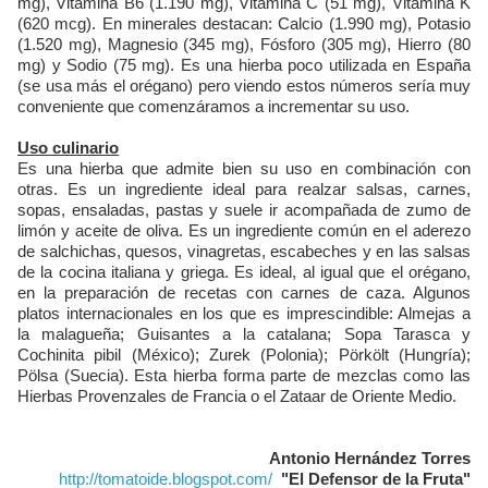
mg), Vitamina B6 (1.190 mg), Vitamina C (51 mg), Vitamina K
(620 mcg). En minerales destacan: Calcio (1.990 mg), Potasio
(1.520 mg), Magnesio (345 mg), Fósforo (305 mg), Hierro (80
mg) y Sodio (75 mg). Es una hierba poco utilizada en España
(se usa más el orégano) pero viendo estos números sería muy
conveniente que comenzáramos a incrementar su uso.
Uso culinario
Es una hierba que admite bien su uso en combinación con
otras. Es un ingrediente ideal para realzar salsas, carnes,
sopas, ensaladas, pastas y suele ir acompañada de zumo de
limón y aceite de oliva. Es un ingrediente común en el aderezo
de salchichas, quesos, vinagretas, escabeches y en las salsas
de la cocina italiana y griega. Es ideal, al igual que el orégano,
en la preparación de recetas con carnes de caza. Algunos
platos internacionales en los que es imprescindible: Almejas a
la malagueña; Guisantes a la catalana; Sopa Tarasca y
Cochinita pibil (México); Zurek (Polonia); Pörkölt (Hungría);
Pölsa (Suecia). Esta hierba forma parte de mezclas como las
Hierbas Provenzales de Francia o el Zataar de Oriente Medio.
Antonio Hernández Torres
http://tomatoide.blogspot.com/
"El Defensor de la Fruta"