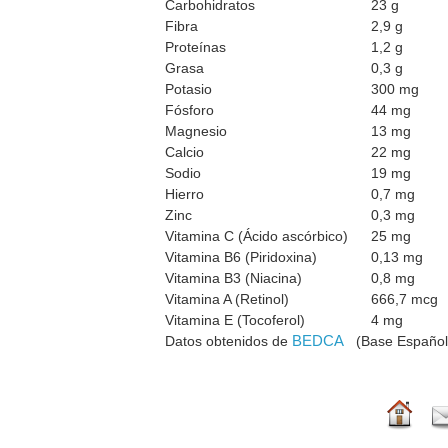
Carbohidratos
23 g
Fibra
2,9 g
Proteínas
1,2 g
Grasa
0,3 g
Potasio
300 mg
Fósforo
44 mg
Magnesio
13 mg
Calcio
22 mg
Sodio
19 mg
Hierro
0,7 mg
Zinc
0,3 mg
Vitamina C (Ácido ascórbico)
25 mg
Vitamina B6 (Piridoxina)
0,13 mg
Vitamina B3 (Niacina)
0,8 mg
Vitamina A (Retinol)
666,7 mcg
Vitamina E (Tocoferol)
4 mg
BEDCA
Datos obtenidos de
(Base Española