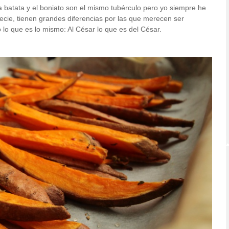
batata y el boniato son el mismo tubérculo pero yo siempre he
cie, tienen grandes diferencias por las que merecen ser
 lo que es lo mismo: Al César lo que es del César.