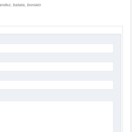
nandez
,
batata
,
boniato