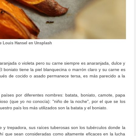
e Louis Hansel en Unsplash
naranjada o violeta pero su carne siempre es anaranjada, dulce y
l boniato tiene la piel blanquecina o marrón claro y su carne es
spués de cocido o asado permanece tersa, es más parecido a la
países por diferentes nombres: batata, boniato, camote, papa
ioso (que yo no conocía): "niño de la noche", por el que se los
tro país los más utilizados son la batata y el boniato.
e y trepadora, sus raíces tuberosas son los tubérculos donde la
ahí que sean consideradas como altamente eficaces en la lucha