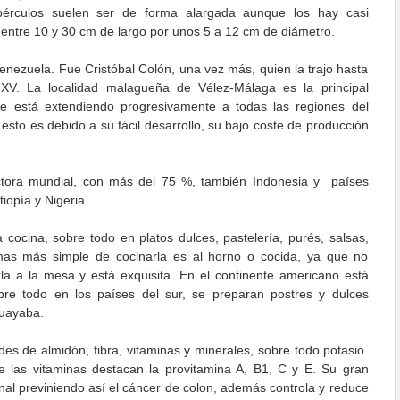
tubérculos suelen ser de forma alargada aunque los hay casi
 entre 10 y 30 cm de largo por unos 5 a 12 cm de diámetro.
Venezuela. Fue Cristóbal Colón, una vez más, quien la trajo hasta
o XV. La localidad malagueña de Vélez-Málaga es la principal
e está extendiendo progresivamente a todas las regiones del
 esto es debido a su fácil desarrollo, su bajo coste de producción
ctora mundial, con más del 75 %, también Indonesia y países
iopía y Nigeria.
cocina, sobre todo en platos dulces, pastelería, purés, salsas,
mas más simple de cocinarla es al horno o cocida, ya que no
rla a la mesa y está exquisita. En el continente americano está
re todo en los países del sur, se preparan postres y dulces
guayaba.
des de almidón, fibra, vitaminas y minerales, sobre todo potasio.
e las vitaminas destacan la provitamina A, B1, C y E. Su gran
tinal previniendo así el cáncer de colon, además controla y reduce