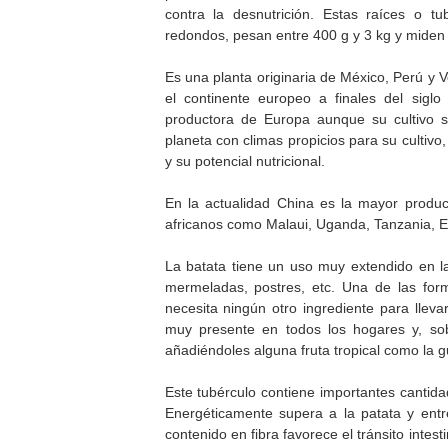
contra la desnutrición. Estas raíces o 
redondos, pesan entre 400 g y 3 kg y miden
Es una planta originaria de México, Perú y 
el continente europeo a finales del sigl
productora de Europa aunque su cultivo s
planeta con climas propicios para su cultivo,
y su potencial nutricional.
En la actualidad China es la mayor produ
africanos como Malaui, Uganda, Tanzania, Et
La batata tiene un uso muy extendido en la 
mermeladas, postres, etc. Una de las for
necesita ningún otro ingrediente para lleva
muy presente en todos los hogares y, sob
añadiéndoles alguna fruta tropical como la 
Este tubérculo contiene importantes cantida
Energéticamente supera a la patata y entr
contenido en fibra favorece el tránsito intes