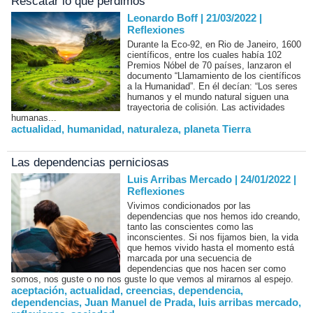
Rescatar lo que perdimos
Leonardo Boff | 21/03/2022
|
Reflexiones
Durante la Eco-92, en Rio de Janeiro, 1600
científicos, entre los cuales había 102
Premios Nóbel de 70 países, lanzaron el
documento “Llamamiento de los científicos
a la Humanidad”. En él decían: “Los seres
humanos y el mundo natural siguen una
trayectoria de colisión. Las actividades
humanas...
actualidad
,
humanidad
,
naturaleza
,
planeta Tierra
Las dependencias perniciosas
Luis Arribas Mercado | 24/01/2022
|
Reflexiones
Vivimos condicionados por las
dependencias que nos hemos ido creando,
tanto las conscientes como las
inconscientes. Si nos fijamos bien, la vida
que hemos vivido hasta el momento está
marcada por una secuencia de
dependencias que nos hacen ser como
somos, nos guste o no nos guste lo que vemos al mirarnos al espejo.
aceptación
,
actualidad
,
creencias
,
dependencia
,
dependencias
,
Juan Manuel de Prada
,
luis arribas mercado
,