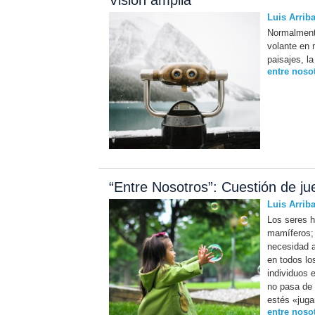
Visión amplia
Luis Arrib
Normalmente
volante en 
paisajes, la
entre noso
“Entre Nosotros”: Cuestión de ju
Luis Arrib
Los seres h
mamíferos; 
necesidad a
en todos lo
individuos 
no pasa de 
estés «jugan
entre noso