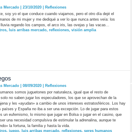
as Mercado | 23/10/2020
|
Reflexiones
, soy yo el que conduce cuando viajamos, pero el otro día dejé el
manos de mi mujer y me dediqué a ver lo que nunca antes veía: los
 lluvia regando los campos, el arco iris, las ovejas y las vacas...
tros
,
luis arribas mercado
,
reflexiones
,
visión amplia
egos
as Mercado | 08/09/2020
|
Reflexiones
umanos somos juguetones por naturaleza, igual que el resto de
solo no saben jugar los especuladores, los que se aprovechan de la
jena y les «ayudan» a cambio de unos intereses estratosféricos. Los hay
s países y España no iba a ser una excepción. Lo de jugar para estos
es un eufemismo, lo mismo que jugar en Bolsa o jugar en el casino, que
ser una necesidad compulsiva de estimular la adrenalina, aunque te
do» la fortuna, la familia y hasta la vida.
tros
,
juego
,
luis arribas mercado
,
reflexiones
,
seres humanos