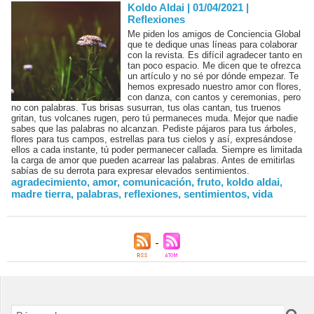
Koldo Aldai | 01/04/2021
|
Reflexiones
Me piden los amigos de Conciencia Global
que te dedique unas líneas para colaborar
con la revista. Es difícil agradecer tanto en
tan poco espacio. Me dicen que te ofrezca
un artículo y no sé por dónde empezar. Te
hemos expresado nuestro amor con flores,
con danza, con cantos y ceremonias, pero
no con palabras. Tus brisas susurran, tus olas cantan, tus truenos
gritan, tus volcanes rugen, pero tú permaneces muda. Mejor que nadie
sabes que las palabras no alcanzan. Pediste pájaros para tus árboles,
flores para tus campos, estrellas para tus cielos y así, expresándose
ellos a cada instante, tú poder permanecer callada. Siempre es limitada
la carga de amor que pueden acarrear las palabras. Antes de emitirlas
sabías de su derrota para expresar elevados sentimientos.
agradecimiento
,
amor
,
comunicación
,
fruto
,
koldo aldai
,
madre tierra
,
palabras
,
reflexiones
,
sentimientos
,
vida