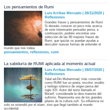
Los pensamientos de Rumi
Luis Arribas Mercado | 26/11/2020
|
Reflexiones
Grandes frases y pensamientos de Rumi
Si deseáis conocer un poco más acerca
de este interesante pensador persa, a
continuación, podréis encontrar una
selección de las 80 mejores frases de
Rumi, que quizás os puedan ayudar a
descubrir nuevas formas de entender el
mundo que nos rodea.
pensamientos
,
reflexiones
,
rumi
La sabiduría de RUMI aplicada al momento actual
Luis Arribas Mercado | 26/07/2020
|
Reflexiones
Yalal ad-Din Muhammad, más conocido
como RUMI fue un poeta, escritor, erudito
y teólogo islámico de origen persa del
siglo XIII. Autor del texto llamado el
Ma'arif, considerada la obra maestra del
sufismo. Representa uno de los grandes
pilares de la cultura sufí. Su influencia no
solo se extendió por el islam, sino que llegó también al mundo
occidental.