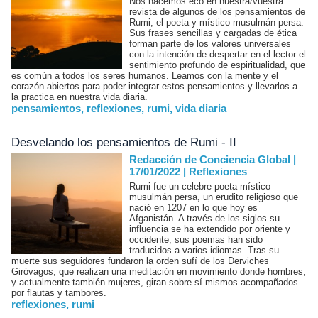
Nos hacemos eco en nuestra/vuestra
revista de algunos de los pensamientos de
Rumi, el poeta y místico musulmán persa.
Sus frases sencillas y cargadas de ética
forman parte de los valores universales
con la intención de despertar en el lector el
sentimiento profundo de espiritualidad, que
es común a todos los seres humanos. Leamos con la mente y el
corazón abiertos para poder integrar estos pensamientos y llevarlos a
la practica en nuestra vida diaria.
pensamientos
,
reflexiones
,
rumi
,
vida diaria
Desvelando los pensamientos de Rumi - II
Redacción de Conciencia Global |
17/01/2022
|
Reflexiones
Rumi fue un celebre poeta místico
musulmán persa, un erudito religioso que
nació en 1207 en lo que hoy es
Afganistán. A través de los siglos su
influencia se ha extendido por oriente y
occidente, sus poemas han sido
traducidos a varios idiomas. Tras su
muerte sus seguidores fundaron la orden sufí de los Derviches
Giróvagos, que realizan una meditación en movimiento donde hombres,
y actualmente también mujeres, giran sobre sí mismos acompañados
por flautas y tambores.
reflexiones
,
rumi