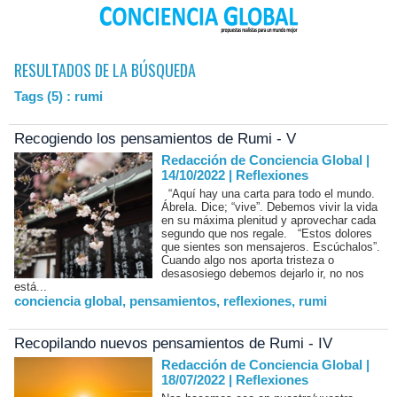
RESULTADOS DE LA BÚSQUEDA
Tags (5) : rumi
Recogiendo los pensamientos de Rumi - V
Redacción de Conciencia Global |
14/10/2022
|
Reflexiones
“Aquí hay una carta para todo el mundo.
Ábrela. Dice; “vive”. Debemos vivir la vida
en su máxima plenitud y aprovechar cada
segundo que nos regale. “Estos dolores
que sientes son mensajeros. Escúchalos”.
Cuando algo nos aporta tristeza o
desasosiego debemos dejarlo ir, no nos
está...
conciencia global
,
pensamientos
,
reflexiones
,
rumi
Recopilando nuevos pensamientos de Rumi - IV
Redacción de Conciencia Global |
18/07/2022
|
Reflexiones