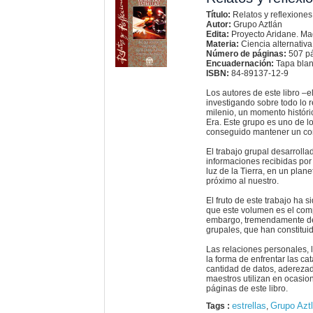
Título:
Relatos y reflexiones
Autor:
Grupo Aztlán
Edita:
Proyecto Aridane. Ma
Materia:
Ciencia alternativa
Número de páginas:
507 pá
Encuadernación:
Tapa bla
ISBN:
84-89137-12-9
Los autores de este libro –
investigando sobre todo lo r
milenio, un momento histór
Era. Este grupo es uno de l
conseguido mantener un cont
El trabajo grupal desarroll
informaciones recibidas por
luz de la Tierra, en un plane
próximo al nuestro.
El fruto de este trabajo ha
que este volumen es el comp
embargo, tremendamente deta
grupales, que han constitui
Las relaciones personales, l
la forma de enfrentar las c
cantidad de datos, aderezad
maestros utilizan en ocasio
páginas de este libro.
estrellas
Grupo Azt
Tags :
,