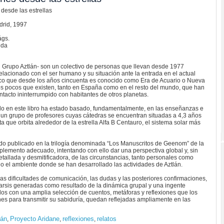
 desde las estrellas
drid, 1997
gs.
nda
el Grupo Aztlán- son un colectivo de personas que llevan desde 1977
elacionado con el ser humano y su situación ante la entrada en el actual
ico que desde los años cincuenta es conocido como Era de Acuario o Nueva
os pocos que existen, tanto en España como en el resto del mundo, que han
acto ininterrumpido con habitantes de otros planetas.
ado en este libro ha estado basado, fundamentalmente, en las enseñanzas e
 un grupo de profesores cuyas cátedras se encuentran situadas a 4,3 años
ta que orbita alrededor de la estrella Alfa B Centauro, el sistema solar más
 sido publicado en la trilogía denominada “Los Manuscritos de Geenom” de la
lemento adecuado, intentando con ello dar una perspectiva global y, sin
llada y desmitificadora, de las circunstancias, tanto personales como
do el ambiente donde se han desarrollado las actividades de Aztlán.
as dificultades de comunicación, las dudas y las posteriores confirmaciones,
atarsis generadas como resultado de la dinámica grupal y una ingente
os con una amplia selección de cuentos, metáforas y reflexiones que los
nes para transmitir su sabiduría, quedan reflejadas ampliamente en las
lán
Proyecto Aridane
reflexiones
relatos
,
,
,