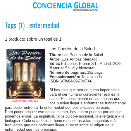
Tags (1) : enfermedad
1 producto sobre un total de 1
Las Puertas de la Salud
Título:
Las Puertas de la Salud
Autor:
Luis Arribas Mercado
Edita:
Ediciones Erenar S.L. Madrid, 2025
Materia:
Salud y bienestar
Número de páginas:
192 págs.
Encuadernación:
Tapa blanda
ISBN:
978-84-09-70473-6
Si hay algo que sea de suma importancia
para el ser humano consciente, eso es la
salud. El conocimiento de las causas que
nos pueden llegar a enfermar es fundamental
para poder enfrentar la enfermedad con posibilidades de éxito.
Para poder adquirir ese conocimiento, hay cuatro puertas por las que
podemos entrar: La espiritual, la psiquico-emocional, la energética y la
biológica. Cada una de ellas tiene respuestas a las preguntas más
frecuentes que nos podemos llegar a hacer sobre el origen de la
enfermedad que nos preocupa.