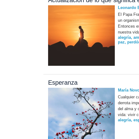
Actualización de lo que significa
Leonardo B
El Papa Fra
un organism
Entonces es
nuestra vid
alegría
,
am
paz
,
perdó
Esperanza
María Novo
Cualquier ca
derrota imp
del alma y 
vida: vivir 
alegría
,
es