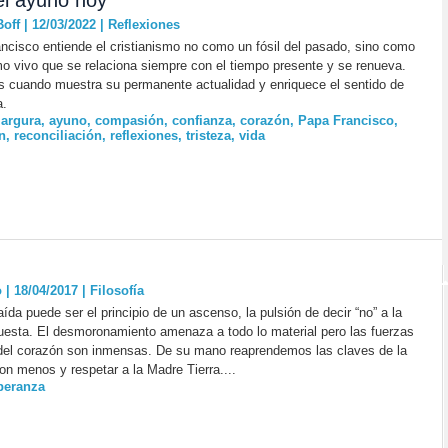
 el ayuno hoy
off | 12/03/2022
|
Reflexiones
ncisco entiende el cristianismo no como un fósil del pasado, sino como
o vivo que se relaciona siempre con el tiempo presente y se renueva.
 cuando muestra su permanente actualidad y enriquece el sentido de
a.
argura
,
ayuno
,
compasión
,
confianza
,
corazón
,
Papa Francisco
,
n
,
reconciliación
,
reflexiones
,
tristeza
,
vida
 | 18/04/2017
|
Filosofía
ída puede ser el principio de un ascenso, la pulsión de decir “no” a la
uesta. El desmoronamiento amenaza a todo lo material pero las fuerzas
del corazón son inmensas. De su mano reaprendemos las claves de la
con menos y respetar a la Madre Tierra....
peranza