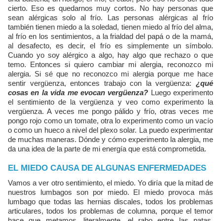
cierto. Eso es quedarnos muy cortos. No hay personas que
sean alérgicas solo al frío. Las personas alérgicas al frío
también tienen miedo a la soledad, tienen miedo al frío del alma,
al frío en los sentimientos, a la frialdad del papá o de la mamá,
al desafecto, es decir, el frío es simplemente un símbolo.
Cuando yo soy alérgico a algo, hay algo que rechazo o que
temo. Entonces si quiero cambiar mi alergia, reconozco mi
alergia. Si sé que no reconozco mi alergia porque me hace
sentir vergüenza, entonces trabajo con la vergüenza:
¿qué
cosas en la vida me evocan vergüenza?
Luego experimento
el sentimiento de la vergüenza y veo como experimento la
vergüenza. A veces me pongo pálido y frío, otras veces me
pongo rojo como un tomate, otra lo experimento como un vacío
o como un hueco a nivel del plexo solar. La puedo experimentar
de muchas maneras. Dónde y cómo experimento la alergia, me
da una idea de la parte de mi energía que está comprometida.
EL MIEDO CAUSA DE ALGUNAS ENFERMEDADES
Vamos a ver otro sentimiento, el miedo. Yo diría que la mitad de
nuestros lumbagos son por miedo. El miedo provoca más
lumbago que todas las hernias discales, todos los problemas
articulares, todos los problemas de columna, porque el temor
hace que metamos, literalmente, el rabo entre las patas,