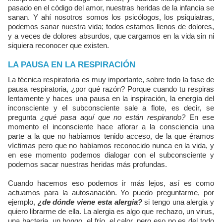
pasado en el código del amor, nuestras heridas de la infancia se
sanan. Y ahí nosotros somos los psicólogos, los psiquiatras,
podemos sanar nuestra vida; todos estamos llenos de dolores,
y a veces de dolores absurdos, que cargamos en la vida sin ni
siquiera reconocer que existen.
LA PAUSA EN LA RESPIRACIÓN
La técnica respiratoria es muy importante, sobre todo la fase de
pausa respiratoria, ¿por qué razón? Porque cuando tu respiras
lentamente y haces una pausa en la inspiración, la energía del
inconsciente y el subconsciente sale a flote, es decir, se
pregunta
¿qué pasa aquí que no están respirando?
En ese
momento el inconsciente hace aflorar a la consciencia una
parte a la que no habíamos tenido acceso, de la que éramos
víctimas pero que no habíamos reconocido nunca en la vida, y
en ese momento podemos dialogar con el subconsciente y
podemos sacar nuestras heridas más profundas.
Cuando hacemos eso podemos ir más lejos, así es como
actuamos para la autosanación. Yo puedo preguntarme, por
ejemplo,
¿de dónde viene esta alergia?
si tengo una alergia y
quiero librarme de ella. La alergia es algo que rechazo, un virus,
una bacteria, un hongo, el frío, el calor, pero eso no es del todo