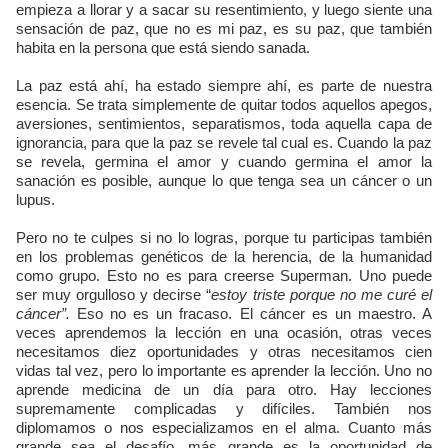
empieza a llorar y a sacar su resentimiento, y luego siente una
sensación de paz, que no es mi paz, es su paz, que también
habita en la persona que está siendo sanada.
La paz está ahí, ha estado siempre ahí, es parte de nuestra
esencia. Se trata simplemente de quitar todos aquellos apegos,
aversiones, sentimientos, separatismos, toda aquella capa de
ignorancia, para que la paz se revele tal cual es. Cuando la paz
se revela, germina el amor y cuando germina el amor la
sanación es posible, aunque lo que tenga sea un cáncer o un
lupus.
Pero no te culpes si no lo logras, porque tu participas también
en los problemas genéticos de la herencia, de la humanidad
como grupo. Esto no es para creerse Superman. Uno puede
ser muy orgulloso y decirse “
estoy triste porque no me curé el
cáncer”.
Eso no es un fracaso. El cáncer es un maestro. A
veces aprendemos la lección en una ocasión, otras veces
necesitamos diez oportunidades y otras necesitamos cien
vidas tal vez, pero lo importante es aprender la lección. Uno no
aprende medicina de un día para otro. Hay lecciones
supremamente complicadas y difíciles. También nos
diplomamos o nos especializamos en el alma. Cuanto más
grande sea el desafío, más grande es la oportunidad de