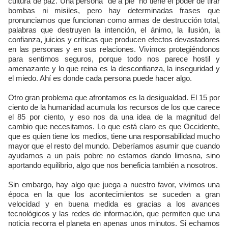
cultura de paz. Una persona “de a pie” no tiene el poder de tirar
bombas ni misiles, pero hay determinadas frases que
pronunciamos que funcionan como armas de destrucción total,
palabras que destruyen la intención, el ánimo, la ilusión, la
confianza, juicios y críticas que producen efectos devastadores
en las personas y en sus relaciones. Vivimos protegiéndonos
para sentirnos seguros, porque todo nos parece hostil y
amenazante y lo que reina es la desconfianza, la inseguridad y
el miedo. Ahí es donde cada persona puede hacer algo.
Otro gran problema que afrontamos es la desigualdad. El 15 por
ciento de la humanidad acumula los recursos de los que carece
el 85 por ciento, y eso nos da una idea de la magnitud del
cambio que necesitamos. Lo que está claro es que Occidente,
que es quien tiene los medios, tiene una responsabilidad mucho
mayor que el resto del mundo. Deberíamos asumir que cuando
ayudamos a un país pobre no estamos dando limosna, sino
aportando equilibrio, algo que nos beneficia también a nosotros.
Sin embargo, hay algo que juega a nuestro favor, vivimos una
época en la que los acontecimientos se suceden a gran
velocidad y en buena medida es gracias a los avances
tecnológicos y las redes de información, que permiten que una
noticia recorra el planeta en apenas unos minutos. Si echamos