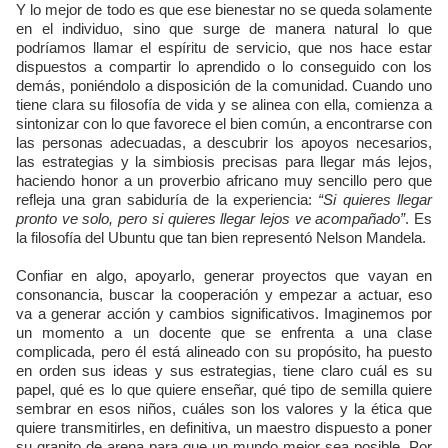
Y lo mejor de todo es que ese bienestar no se queda solamente
en el individuo, sino que surge de manera natural lo que
podríamos llamar el espíritu de servicio, que nos hace estar
dispuestos a compartir lo aprendido o lo conseguido con los
demás, poniéndolo a disposición de la comunidad. Cuando uno
tiene clara su filosofía de vida y se alinea con ella, comienza a
sintonizar con lo que favorece el bien común, a encontrarse con
las personas adecuadas, a descubrir los apoyos necesarios,
las estrategias y la simbiosis precisas para llegar más lejos,
haciendo honor a un proverbio africano muy sencillo pero que
refleja una gran sabiduría de la experiencia:
“Si quieres llegar
pronto ve solo, pero si quieres llegar lejos ve acompañado”
. Es
la filosofía del Ubuntu que tan bien representó Nelson Mandela.
Confiar en algo, apoyarlo, generar proyectos que vayan en
consonancia, buscar la cooperación y empezar a actuar, eso
va a generar acción y cambios significativos. Imaginemos por
un momento a un docente que se enfrenta a una clase
complicada, pero él está alineado con su propósito, ha puesto
en orden sus ideas y sus estrategias, tiene claro cuál es su
papel, qué es lo que quiere enseñar, qué tipo de semilla quiere
sembrar en esos niños, cuáles son los valores y la ética que
quiere transmitirles, en definitiva, un maestro dispuesto a poner
su granito de arena para que un mundo mejor sea posible. Por