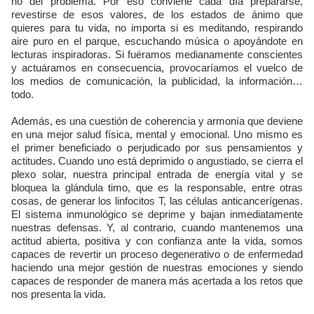
no del problema. Por eso conviene cada día prepararse,
revestirse de esos valores, de los estados de ánimo que
quieres para tu vida, no importa si es meditando, respirando
aire puro en el parque, escuchando música o apoyándote en
lecturas inspiradoras. Si fuéramos medianamente conscientes
y actuáramos en consecuencia, provocaríamos el vuelco de
los medios de comunicación, la publicidad, la información…
todo.
Además, es una cuestión de coherencia y armonía que deviene
en una mejor salud física, mental y emocional. Uno mismo es
el primer beneficiado o perjudicado por sus pensamientos y
actitudes. Cuando uno está deprimido o angustiado, se cierra el
plexo solar, nuestra principal entrada de energía vital y se
bloquea la glándula timo, que es la responsable, entre otras
cosas, de generar los linfocitos T, las células anticancerígenas.
El sistema inmunológico se deprime y bajan inmediatamente
nuestras defensas. Y, al contrario, cuando mantenemos una
actitud abierta, positiva y con confianza ante la vida, somos
capaces de revertir un proceso degenerativo o de enfermedad
haciendo una mejor gestión de nuestras emociones y siendo
capaces de responder de manera más acertada a los retos que
nos presenta la vida.