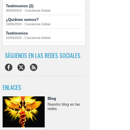
Testimonios (2)
30/05/2019
-
Conciencia Global
¿Quiénes somos?
24/05/2019
-
Conciencia Global
Testimonios
10/04/2019
-
Conciencia Global
SÍGUENOS EN LAS REDES SOCIALES
ENLACES
Blog
Nuestro blog en las
redes.