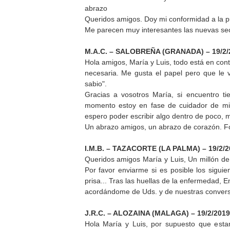
abrazo
Queridos amigos. Doy mi conformidad a la pu
Me parecen muy interesantes las nuevas sec
M.A.C. – SALOBREÑA (GRANADA) – 19/2/
Hola amigos, María y Luis, todo está en co
necesaria. Me gusta el papel pero que le 
sabio".
Gracias a vosotros María, si encuentro ti
momento estoy en fase de cuidador de mis
espero poder escribir algo dentro de poco, 
Un abrazo amigos, un abrazo de corazón. Fo
I.M.B. – TAZACORTE (LA PALMA) – 19/2/2
Queridos amigos María y Lui
s, Un millón de
Por favor enviarme si es posible los siguie
prisa... Tras las huellas de la enfermedad, 
acordándome de Uds. y de nuestras convers
J.R.C. – ALOZAINA (MALAGA) – 19/2/2019
Hola María y Luis, por supuesto que esta