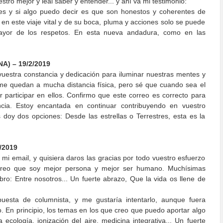
tro mejor y leal saber y entender... y ahí va mi testimonio:
s y si algo puedo decir es que son honestos y coherentes de
n este viaje vital y de su boca, pluma y acciones solo se puede
mayor de los respetos. En esta nueva andadura, como en las
) – 19/2/2019
r vuestra constancia y dedicación para iluminar nuestras mentes y
s me quedan a mucha distancia física, pero sé que cuando sea el
 participar en ellos. Confirmo que este correo es correcto para
ncia. Estoy encantada en continuar contribuyendo en vuestro
 doy dos opciones: Desde las estrellas o Terrestres, esta es la
/2019
mi email, y quisiera daros las gracias por todo vuestro esfuerzo
creo que soy mejor persona y mejor ser humano. Muchísimas
ibro: Entre nosotros... Un fuerte abrazo, Que la vida os llene de
uesta de columnista, y me gustaría intentarlo, aunque fuera
o. En principio, los temas en los que creo que puedo aportar algo
a ecología, ionización del aire, medicina integrativa... Un fuerte