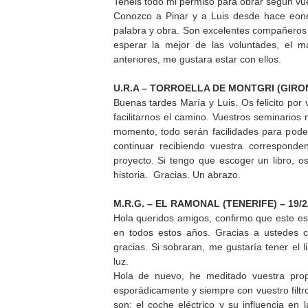
Tenéis todo mi permiso para obrar según vues
Conozco a Pinar y a Luis desde hace eone
palabra y obra. Son excelentes compañeros e
esperar la mejor de las voluntades, el 
anteriores, me gustara estar con ellos.
U.R.A – TORROELLA DE MONTGRI (GIRONA
Buenas tardes María y Lui
s. Os felicito po
facilitarnos el camino. Vuestros seminario
momento, todo serán facilidades para poder
continuar recibiendo vuestra corresponde
proyecto. Si tengo que escoger un libro, os
historia. Gracias. Un abrazo.
M.R.G. – EL RAMONAL (TENERIFE) – 19/2
Hola queridos amigos, confirmo que este es 
en todos estos años. Gracias a ustedes 
gracias. Si sobraran, me gustaría tener el l
luz.
Hola de nuevo, he meditado vuestra prop
esporádicamente y siempre con vuestro filtr
son: el coche eléctrico y su influencia en l