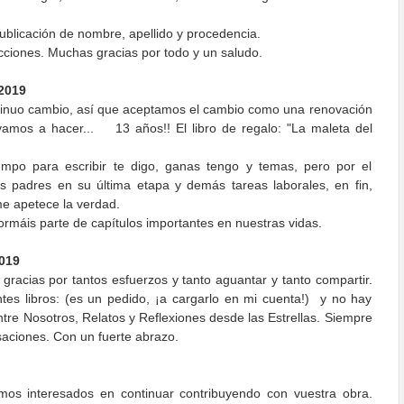
blicación de nombre, apellido y procedencia.
ciones. Muchas gracias por todo y un saludo.
2019
ntinuo cambio, así que aceptamos el cambio como una renovación
vamos a hacer... 13 años!! El libro de regalo: "La maleta del
empo para escribir te digo, ganas tengo y temas, pero por el
 padres en su última etapa y demás tareas laborales, en fin,
me apetece la verdad.
rmáis parte de capítulos importantes en nuestras vidas.
019
 gracias por tantos esfuerzos y tanto aguantar y tanto compartir.
ntes libros: (es un pedido, ¡a cargarlo en mi cuenta!) y no hay
Entre Nosotros, Relatos y Reflexiones desde las Estrellas. Siempre
aciones. Con un fuerte abrazo.
mos interesados en continuar contribuyendo con vuestra obra.